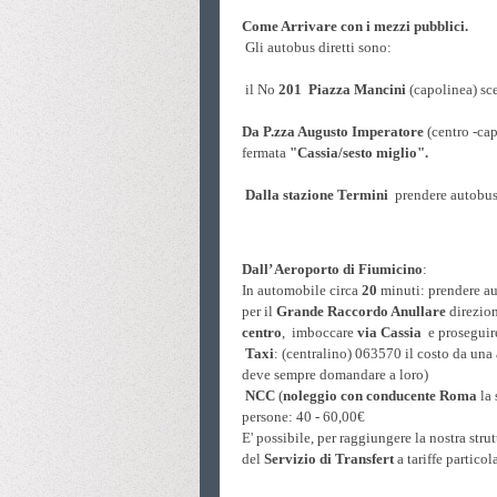
Come Arrivare con i mezzi pubblici.
Gli autobus diretti sono:
il No
201
Piazza Mancini
(capolinea) sc
Da P.zza Augusto Imperatore
(centro -ca
fermata
"Cassia/sesto miglio".
Dalla stazione Termini
prendere autobu
Dall’ Aeroporto di Fiumicino
:
In automobile circa
20
minuti: prendere a
per il
Grande Raccordo Anullare
direzion
centro
, imboccare
via Cassia
e proseguire
Taxi
: (centralino) 063570 il costo da una 
deve sempre domandare a loro)
NCC
(
noleggio con conducente
Roma
la 
persone: 40 - 60,00€
E' possibile, per raggiungere la nostra stru
del
Servizio di Transfert
a tariffe partico