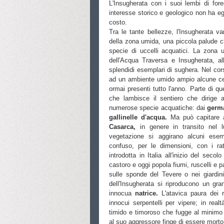
L'Insugherata con i suoi lembi di fores
interesse storico e geologico non ha eg
costo.
Tra le tante bellezze, l'Insugherata va
della zona umida, una piccola palude che
specie di uccelli acquatici. La zona 
dell'Acqua Traversa e Insugherata, a
splendidi esemplari di sughera. Nel cor
ad un ambiente umido ampio alcune cen
ormai presenti tutto l'anno. Parte di q
che lambisce il sentiero che dirige a
numerose specie acquatiche: dai
germa
gallinelle d'acqua.
Ma può capitare a
Casarca,
in genere in transito nel 
vegetazione si aggirano alcuni ese
confuso, per le dimensioni, con i rat
introdotta in Italia all'inizio del secol
castoro e oggi popola fiumi, ruscelli e 
sulle sponde del Tevere o nei giardin
dell'Insugherata si riproducono un gran
innocua
natrice.
L'atavica paura dei 
innocui serpentelli per vipere; in realt
timido e timoroso che fugge al minimo 
al suo aggressore finge di essere morto 