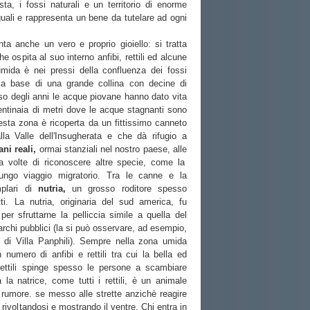
ta, i fossi naturali e un territorio di enorme
uali e rappresenta un bene da tutelare ad ogni
nta anche un vero e proprio gioiello: si tratta
 ospita al suo interno anfibi, rettili ed alcune
umida è nei pressi della confluenza dei fossi
lla base di una grande collina con decine di
so degli anni le acque piovane hanno dato vita
tinaia di metri dove le acque stagnanti sono
uesta zona è ricoperta da un fittissimo canneto
lla Valle dell'Insugherata e che dà rifugio a
ni reali,
ormai stanziali nel nostro paese, alle
 volte di riconoscere altre specie, come la
lungo viaggio migratorio. Tra le canne e la
mplari di
nutria,
un grosso roditore spesso
ti. La nutria, originaria del sud america, fu
o per sfruttarne la pelliccia simile a quella del
parchi pubblici (la si può osservare, ad esempio,
i di Villa Panphili). Sempre nella zona umida
 numero di anfibi e rettili tra cui la bella ed
rettili spinge spesso le persone a scambiare
à la natrice, come tutti i rettili, è un animale
rumore. se messo alle strette anzichè reagire
rivoltandosi e mostrando il ventre. Chi entra in