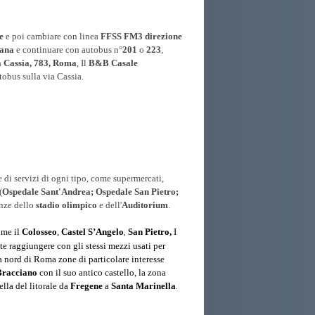
e
e poi cambiare con linea
FFSS FM3
direzione
iana
e continuare con autobus n°
201
o
223
,
a Cassia, 783, Roma
, Il
B&B Casale
tobus sulla via Cassia.
 di servizi di ogni tipo, come supermercati,
(
Ospedale Sant'Andrea; Ospedale San Pietro;
anze dello
stadio olimpico
e dell'
Auditorium
.
ome il
Colosseo
,
Castel S’Angelo
San Pietro,
I
,
te raggiungere con gli stessi mezzi usati per
a nord di Roma zone di particolare interesse
 Bracciano
con il suo antico castello, la zona
lla del litorale da
Fregene
a
Santa Marinella
.