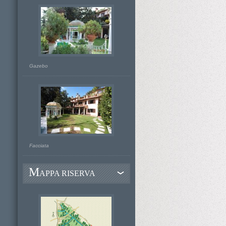
Gazebo
Facciata
M
APPA RISERVA