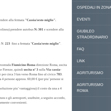
OSPEDALI IN ZON
EVENTI
endere alla fermata
"Cassia/sesto miglio".
polinea) prendere autobus
N: 301
e scendere alla
GIUBILEO
STRAORDINARIO
s N:
223
fino a fermata "
Cassia/sesto miglio"
.
FAQ
LINK
utostrada
Fiumicino-Roma
direzione Roma, uscita
e Firenze, quindi
uscita n° 3
sulla
Via cassia-
AGRITURISMO
 per circa 3 km verso Roma fino al civico
783
.
a 4 persone appross. 60,00 € (per piu’ persone si
AGRITURISMO
soluzione piu’ vantaggiosa) il costo da una a 4
ROMA
ttura o gli aereoporti, usufruire, a seguito accordo,
larmente convenienti.