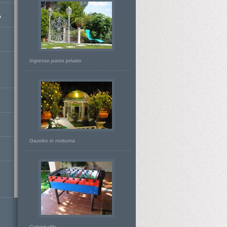
A
Ingresso parco privato
Gazebo in notturna
Calciobalilla