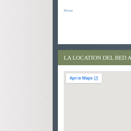
Home
bed breakfast agriturismi bioparco auditor
bioparco auditorium bed breakfast agritur
breakfast agriturismi bioparco auditorium 
bioparco auditorium bed breakfast auditor
LA LOCATION DEL BED 