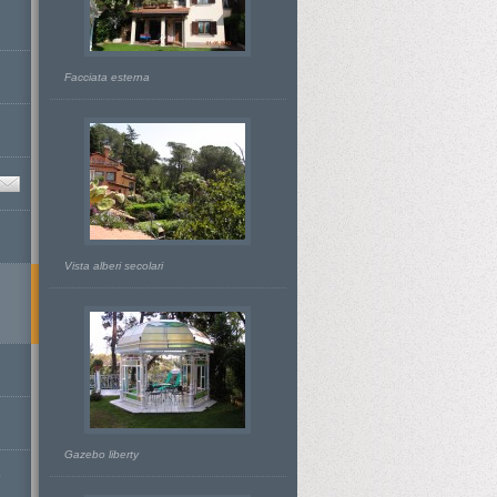
Facciata esterna
Vista alberi secolari
Gazebo liberty
D