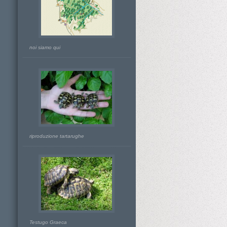
noi siamo qui
riproduzione tartarughe
Testugo Graeca