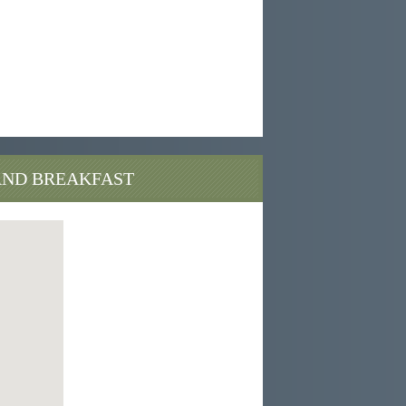
ium agriturismi bioparco auditorium agriturismi
ismi bioparco auditorium roma casale bed
bed breakfast casale insugherata agriturismi
ium agritursimi bioparco
AND BREAKFAST