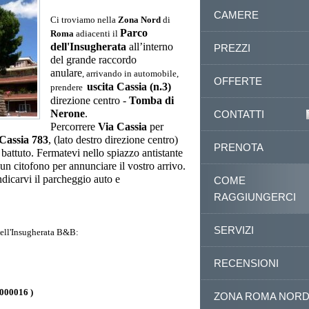
CAMERE
Ci troviamo nella
Zona Nord
di
Parco
Roma
adiacenti il
dell'Insugherata
all’interno
PREZZI
del grande raccordo
anulare
, arrivando in automobile,
OFFERTE
uscita Cassia (n.3)
prendere
direzione centro -
Tomba di
Nerone
.
CONTATTI
Percorrere
Via Cassia
per
Cassia 783
, (lato destro direzione centro)
PRENOTA
 battuto. Fermatevi nello spiazzo antistante
e un citofono per annunciare il vostro arrivo.
ndicarvi il parcheggio auto e
COME
.
RAGGIUNGERCI
SERVIZI
ell'Insugherata B&B:
RECENSIONI
000016 )
ZONA ROMA NOR