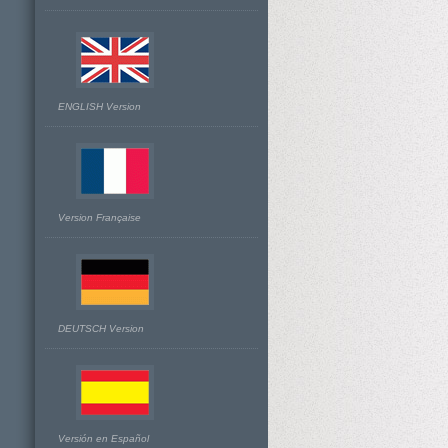
ENGLISH Version
Version Française
DEUTSCH Version
Versión en Español