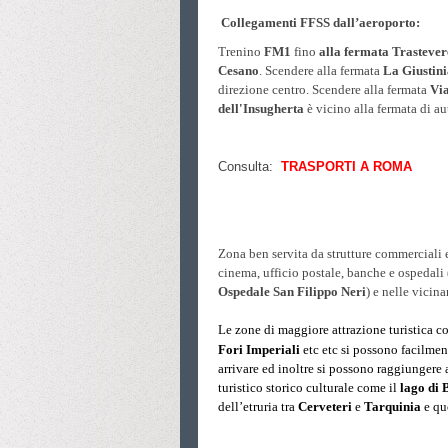
Collegamenti FFSS dall’aeroporto:
Trenino
FM1
fino
alla fermata Trastever
Cesano
. Scendere alla fermata
La Giustin
direzione centro. Scendere alla fermata
Vi
dell'Insugherta
è
vicino alla fermata di au
Consulta:
TRASPORTI A ROMA
Zona ben servita da strutture commerciali e
cinema, ufficio postale, banche e ospedali 
Ospedale San Filippo Neri
) e nelle vicin
Le zone di maggiore attrazione turistica c
Fori Imperiali
etc etc si possono facilmen
arrivare ed inoltre si possono raggiungere 
turistico storico culturale come il
lago di
dell’etruria tra
Cerveteri
e
Tarquinia
e que