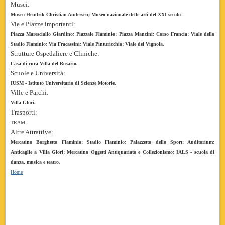
Musei:
Museo Hendrik Christian Andersen; Museo nazionale delle arti del XXI secolo
.
Vie e Piazze importanti:
Piazza Maresciallo Giardino; Piazzale Flaminio; Piazza Mancini; Corso Francia; Viale dello
Stadio Flaminio; Via Fracassini; Viale Pinturicchio; Viale del Vignola.
Strutture Ospedaliere e Cliniche:
Casa di cura Villa del Rosario.
Scuole e Università:
IUSM - Istituto Universitario di Scienze Motorie.
Ville e Parchi:
Villa Glori.
Trasporti:
TRAM.
Altre Attrattive:
Mercatino Borghetto Flaminio; Stadio Flaminio; Palazzetto dello Sport; Auditorium;
Anticaglie a Villa Glori; Mercatino Oggetti Antiquariato e Collezionismo; IALS - scuola di
danza, musica e teatro
.
Home
vicino roma trastevere ludovisi,bed,breakfast,casale,insugherata, tor di quinto vicino
parioli trastevere
flaminio vicino ludovisi vicino zona tor di quinto vicino breakfast zona casale insugherata trastevere
vicino flaminio ludovisi vicino tor di quinto bed zona vicino breakfast vicino casale insugherata parioli
trastevere vicino zona flaminio,
ludovisi vicino tor di quinto bed
breakfast zona
breakfast vicino
insugherata zona bed vicino