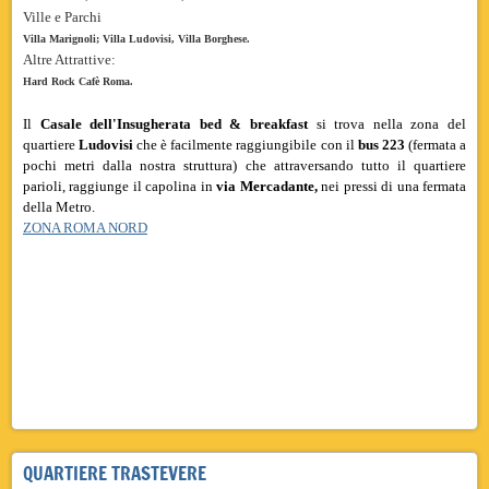
Ville e Parchi
Villa Marignoli; Villa Ludovisi, Villa Borghese.
Altre Attrattive:
Hard Rock Cafè Roma.
Il
Casale dell'Insugherata bed & breakfast
si trova nella zona del
quartiere
Ludovisi
che è facilmente raggiungibile con il
bus 223
(fermata a
pochi metri dalla nostra struttura) che attraversando tutto il quartiere
parioli, raggiunge il capolina in
via Mercadante,
nei pressi di una fermata
della Metro.
ZONA ROMA NORD
parioli,trastevere,flaminio,ludovisi,bed,breakfast,casale,insugherata,tor di quinto, bed breakfast casale
zona,vicino bioparco insugherata,parioli, trastevere,flaminio,ludovisi,tor di quinto, vicino zona bioparco
zona bed breakfast casale insugherata,parioli,trastevere,flaminio,ludovisi,tor di quinto, bed breakfast
casale insugherata, vicino zona bioparco,
casale,insugherata,
parioli,trastevere,flaminio,ludovisi,tor di
quinto, bed breakfast casale insugherata, roma, trastevere, zona, bed,breakfast bioparco. roma zona
flaminio,trastevere,ludovisi,flaminio,trastevere,ludovisi,, vicino zona bioparco zona
QUARTIERE TRASTEVERE