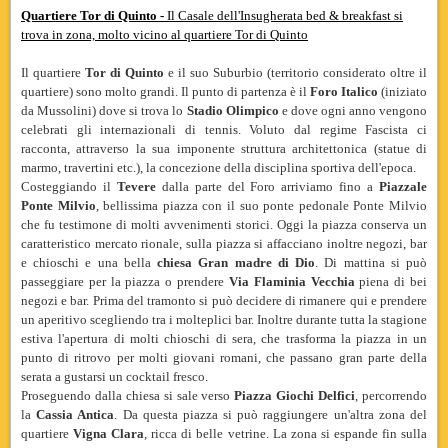
Quartiere Tor di Quinto -
Il Casale dell'Insugherata bed & breakfast si
trova in zona, molto vicino al quartiere Tor di Quinto
Il quartiere
Tor di Quinto
e il suo Suburbio (territorio considerato oltre il
quartiere) sono molto grandi. Il punto di partenza è il
Foro Italico
(iniziato
da Mussolini) dove si trova lo
Stadio Olimpico
e dove ogni anno vengono
celebrati gli internazionali di tennis. Voluto dal regime Fascista ci
racconta, attraverso la sua imponente struttura architettonica (statue di
marmo, travertini etc.), la concezione della disciplina sportiva dell'epoca.
Costeggiando il
Tevere
dalla parte del Foro arriviamo fino a
Piazzale
Ponte Milvio
, bellissima piazza con il suo ponte pedonale Ponte Milvio
che fu testimone di molti avvenimenti storici. Oggi la piazza conserva un
caratteristico mercato rionale, sulla piazza si affacciano inoltre negozi, bar
e chioschi e una bella
chiesa Gran madre di Dio
. Di mattina si può
passeggiare per la piazza o prendere
Via Flaminia Vecchia
piena di bei
negozi e bar. Prima del tramonto si può decidere di rimanere qui e prendere
un aperitivo scegliendo tra i molteplici bar. Inoltre durante tutta la stagione
estiva l'apertura di molti chioschi di sera, che trasforma la piazza in un
punto di ritrovo per molti giovani romani, che passano gran parte della
serata a gustarsi un cocktail fresco.
Proseguendo dalla chiesa si sale verso
Piazza Giochi Delfici
, percorrendo
la
Cassia
Antica
. Da questa piazza si può raggiungere un'altra zona del
quartiere
Vigna Clara
, ricca di belle vetrine. La zona si espande fin sulla