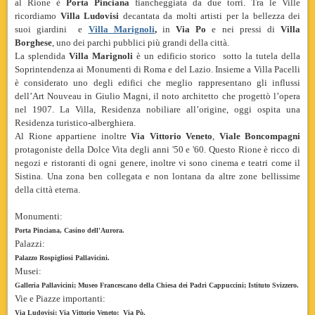
al Rione è
Porta Pinciana
fiancheggiata da due torri. Tra le Ville
ricordiamo
Villa
Ludovisi
decantata da molti artisti per la bellezza dei
suoi giardini e
Villa Marignoli
,
in
Via Po
e nei pressi di
Villa
Borghese
, uno dei parchi pubblici più grandi della città.
La splendida
Villa Marignoli
è un edificio storico sotto la tutela della
Soprintendenza ai Monumenti di Roma e del Lazio. Insieme a Villa Pacelli
è considerato uno degli edifici che meglio rappresentano gli influssi
dell’Art Nouveau in Giulio Magni, il noto architetto che progettò l’opera
nel 1907. La Villa, Residenza nobiliare all’origine, oggi ospita una
Residenza turistico-alberghiera.
Al Rione appartiene inoltre
Via Vittorio Veneto
,
Viale Boncompagni
protagoniste della Dolce Vita degli anni '50 e '60. Questo Rione è ricco di
negozi e ristoranti di ogni genere, inoltre vi sono cinema e teatri come il
Sistina. Una zona ben collegata e non lontana da altre zone bellissime
della città eterna.
Monumenti:
Porta Pinciana, Casino dell'Aurora.
Palazzi:
Palazzo Rospigliosi Pallavicini.
Musei:
Galleria Pallavicini; Museo Francescano della Chiesa dei Padri Cappuccini; Istituto Svizzero.
Vie e Piazze importanti:
Via Ludovisi; Via Vittorio Veneto; Via Pò.