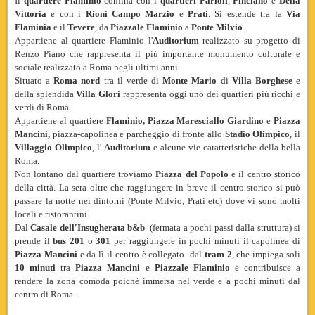
Il
quartiere Flaminio
confina con i
quartieri Parioli
,
Pinciano
e
Della
Vittoria
e con i
Rioni Campo Marzio
e
Prati
. Si estende tra la
Via
Flaminia
e il
Tevere
, da
Piazzale Flaminio
a
Ponte Milvio
.
Appartiene al quartiere Flaminio l'
Auditorium
realizzato su progetto di
Renzo Piano che rappresenta il più importante monumento culturale e
sociale realizzato a Roma
negli ultimi anni.
Situato a
Roma
nord
tra il verde di
Monte Mario
di
Villa
Borghese
e
della splendida
Villa
Glori
rappresenta oggi uno dei quartieri più ricchi e
verdi di Roma.
Appartiene al quartiere
Flaminio, Piazza Maresciallo Giardino
e
Piazza
Mancini,
piazza-capolinea e parcheggio di fronte allo
Stadio Olimpico
, il
Villaggio Olimpico
, l'
Auditorium
e alcune vie caratteristiche della bella
Roma.
Non lontano dal quartiere troviamo
Piazza del Popolo
e il centro storico
della città. La sera oltre che raggiungere in breve il centro storico si può
passare la notte nei dintorni (Ponte Milvio, Prati etc) dove vi sono molti
locali e ristorantini.
Dal
Casale dell'Insugherata b&b
(fermata a pochi passi dalla struttura) si
prende il
bus
201
o
301
per raggiungere in pochi minuti il capolinea di
Piazza Mancini
e da lì il centro è collegato dal
tram 2
, che impiega soli
10 minuti
tra
Piazza Mancini
e
Piazzale Flaminio
e
contribuisce a
rendere la zona comoda poichè immersa nel verde e a pochi minuti dal
centro di Roma.