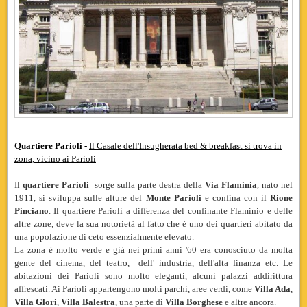
Quartiere Parioli -
Il Casale dell'Insugherata bed & breakfast si trova in
zona, vicino ai Parioli
Il
quartiere Parioli
sorge sulla parte destra della
Via Flaminia
, nato nel
1911, si sviluppa sulle alture del
Monte Parioli
e confina con il
Rione
Pinciano
. Il quartiere Parioli a differenza del confinante Flaminio e delle
altre zone, deve la sua notorietà al fatto che è uno dei quartieri abitato da
una popolazione di ceto essenzialmente elevato.
La zona è molto verde e già nei primi anni '60 era conosciuto da molta
gente del cinema, del teatro, dell' industria, dell'alta finanza etc. Le
abitazioni dei Parioli sono molto eleganti, alcuni palazzi addirittura
affrescati. Ai Parioli appartengono molti parchi, aree verdi, come
Villa Ada
,
Villa Glori
,
Villa Balestra
, una parte di
Villa Borghese
e altre ancora.