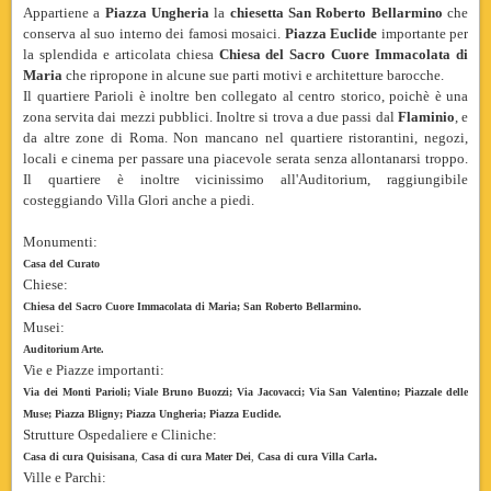
Appartiene a
Piazza Ungheria
la
chiesetta San Roberto Bellarmino
che
conserva al suo interno dei famosi mosaici.
Piazza Euclide
importante per
la splendida e articolata chiesa
Chiesa del Sacro Cuore Immacolata di
Maria
che ripropone in alcune sue parti motivi e architetture barocche.
Il quartiere Parioli è inoltre ben collegato al centro storico, poichè è una
zona servita dai mezzi pubblici. Inoltre si trova a due passi dal
Flaminio
, e
da altre zone di Roma. Non mancano nel quartiere ristorantini, negozi,
locali e cinema per passare una piacevole serata senza allontanarsi troppo.
Il quartiere è inoltre vicinissimo all'Auditorium, raggiungibile
costeggiando Villa Glori anche a piedi.
Monumenti:
Casa del Curato
Chiese:
Chiesa del Sacro Cuore Immacolata di Maria;
San Roberto Bellarmino.
Musei:
Auditorium Arte.
Vie e Piazze importanti:
Via dei Monti Parioli; Viale Bruno Buozzi; Via Jacovacci; Via San Valentino; Piazzale delle
Muse; Piazza Bligny; Piazza Ungheria; Piazza Euclide.
Strutture Ospedaliere e Cliniche:
.
Casa di cura Quisisana
,
Casa di cura
Mater Dei
,
Casa di cura Villa Carla
Ville e Parchi: