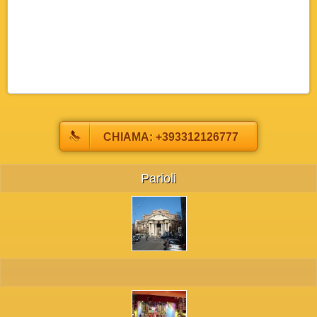
roma,parioli,flaminio,ludovisi,bed,roma,ludovisi,roma,tor di quinto, bed breakfast bioparco
parioli trastevere,flaminio,ludovisi,tor di quinto, bed breakfast parioli trastevere flaminio ludovisi
bioparco roma,tor di quinto, bed breakfast bioparco,parioli,roma,flaminio,ludovisi,roma,tor di quinto,
bed breakfast roma, zona ludovisi,trastevere, roma,bed,breakfast flaminio, trastevere, ludovisi, bioparco
bed bioparco flaminio,trastevere, bioparco ludovisi,breakfast
bioparco
CHIAMA: +393312126777
Parioli