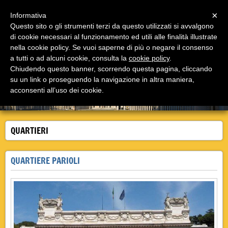
Menu
×
Informativa
Questo sito o gli strumenti terzi da questo utilizzati si avvalgono
di cookie necessari al funzionamento ed utili alle finalità illustrate
Casale Insugherata B&B Roma
nella cookie policy. Se vuoi saperne di più o negare il consenso
Il bed and breakfast Casale Insugherata è a Roma in
via Cassia, unico nel suo genere!
a tutti o ad alcuni cookie, consulta la
cookie policy
.
Chiudendo questo banner, scorrendo questa pagina, cliccando
su un link o proseguendo la navigazione in altra maniera,
acconsenti all’uso dei cookie.
QUARTIERI
QUARTIERE PARIOLI