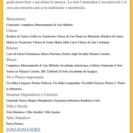
quali poter bere e ascoltare la musica. La sera l’atmosfera è incantevole e si
crea una miscela unica tra tradizione e modernità.
Monumenti:
.
Gianicolo; Complesso Monumentale di San Michele
Chiese:
Basilica di Santa Cecilia in Trastevere; Chiesa di San Pietro in Montorio; Basilica di Santa
Maria in Trastevere; Chiesa di Santa Maria della Luce; Chiesa di San Cosimato.
Palazzi:
Casa di Ettore Fieramosca; Bosco Parrasio (Teatro degli Arcadi); Palazzo Corsini.
Musei:
Complesso Monumentale di San Michele; Accademia Americana; Galleria Nazionale d'Arte
Antica in Palazzo Corsini; 2RC Edizioni D'Arte; Accademia di Spagna.
Vie e Piazze importanti:
Via della Lungara; Piazza Trilussa; Via della Lungaretta; Via delle Fornaci; Piazza S. Pietro
in Montorio.
Strutture Ospedaliere e Cliniche:
Ospedale Nuovo Regina Margherita; Ospedale pediatrico Bambino Gesù.
Ville e Parchi:
Orto Botanico; Villa Aurelia; Villa Spada.
Altre Attrattive:
Porta Portese.
ZONA ROMA NORD