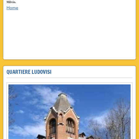
Milvio.
Home
vicino zona bioparco parioli flaminio ludovisi bed breakfast casale insugherata tor di quinto bed
breakfast vicino zona casale bioparco insugherata,parioli, bioparco trastevere,flaminio,ludovisi,tor di
quinto, bed breakfast casale,bioparco, insugherata,parioli,trastevere,flaminio,ludovisi,tor di quinto,
bed breakfast casale insugherata,bioparco parioli,trastevere,flaminio,ludovisi, bioparco tor di quinto,
bed breakfast casale insugherata roma bioparco vicino zona bioparco casale insugherata bed breakfast
bioparco vicino zona
QUARTIERE LUDOVISI