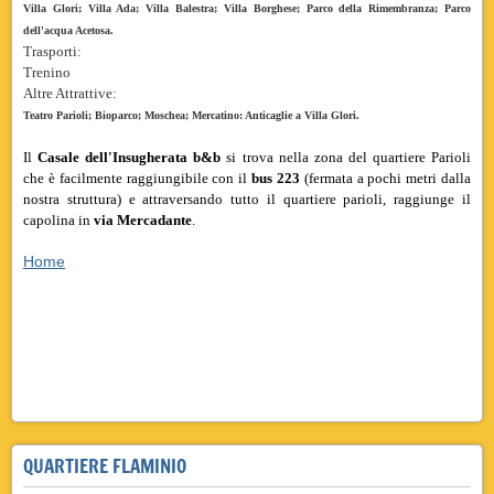
Villa Glori; Villa Ada; Villa Balestra; Villa Borghese; Parco della Rimembranza; Parco
dell'acqua Acetosa.
Trasporti:
Trenino
Altre Attrattive:
Teatro Parioli; Bioparco; Moschea; Mercatino: Anticaglie a Villa Glori.
Il
Casale dell'Insugherata b&b
si trova nella zona del quartiere Parioli
che è facilmente raggiungibile con il
bus 223
(fermata a pochi metri dalla
nostra struttura) e attraversando tutto il quartiere parioli, raggiunge il
capolina in
via Mercadante
.
Home
quartiere parioli roma ludovisi tordiquinto roma vicino bed breakfast casale parioli trastevere vicino
flaminio quartiere vicino ludovisi tor di quinto bed vicino parioli trastevere vicino flaminio roma
ludovisi vicino quartiere tor di quinto vicino bed breakfast vicino Quartiere parioli vicino
trastevere quartiere vicino ludovisi quartiere tor di quinto bed breakfast vicino ludovisi
vicino
breakfast
roma quartiere
QUARTIERE FLAMINIO