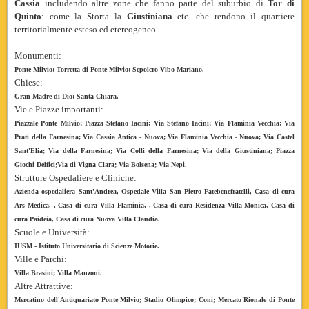
Cassia
includendo altre zone che fanno parte del suburbio di
Tor di
Quinto
: come la Storta la
Giustiniana
etc. che rendono il quartiere
territorialmente esteso ed etereogeneo.
Monumenti:
Ponte Milvio;
Torretta di Ponte Milvio;
Sepolcro Vibo Mariano.
Chiese:
Gran Madre di Dio;
Santa Chiara.
Vie e Piazze importanti:
Piazzale Ponte Milvio; Piazza Stefano Iacini; Via Stefano Iacini; Via Flaminia Vecchia; Via
Prati della Farnesina; Via Cassia Antica - Nuova; Via Flaminia Vecchia - Nuova; Via Castel
Sant'Elia; Via della Farnesina; Via Colli della Farnesina; Via della Giustiniana; Piazza
Giochi Delfici;Via di Vigna Clara; Via Bolsena; Via Nepi.
Strutture Ospedaliere e Cliniche:
Azienda ospedaliera Sant'Andrea, Ospedale Villa San Pietro Fatebenefratelli, Casa di cura
Ars Medica, , Casa di cura Villa Flaminia, , Casa di cura Residenza Villa Monica, Casa di
cura Paideia, Casa di cura Nuova Villa Claudia.
Scuole e Università:
IUSM - Istituto Universitario di Scienze Motorie.
Ville e Parchi:
Villa Brasini; Villa Manzoni.
Altre Attrattive:
Mercatino dell'Antiquariato Ponte Milvio; Stadio Olimpico; Coni; Mercato Rionale di Ponte