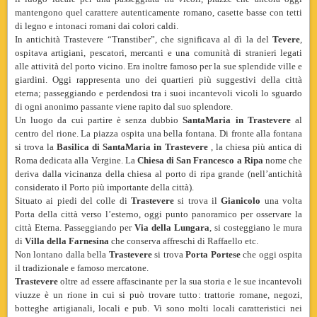
mantengono quel carattere autenticamente romano, casette basse con tetti
di legno e intonaci romani dai colori caldi.
In antichità Trastevere “Transtiber”, che significava al dì la del
Tevere
,
ospitava artigiani, pescatori, mercanti e una comunità di stranieri legati
alle attività del porto vicino. Era inoltre famoso per la sue splendide ville e
giardini. Oggi rappresenta uno dei quartieri più suggestivi della città
eterna; passeggiando e perdendosi tra i suoi incantevoli vicoli lo sguardo
di ogni anonimo passante viene rapito dal suo splendore.
Un luogo da cui partire è senza dubbio
SantaMaria
in Trastevere
al
centro del rione. La piazza ospita una bella fontana. Di fronte alla fontana
si trova la
Basilica di
SantaMaria
in Trastevere
, la chiesa più antica di
Roma dedicata alla Vergine. La
Chiesa di San Francesco a Ripa
nome che
deriva dalla vicinanza della chiesa al porto di ripa grande (nell’antichità
considerato il Porto più importante della città).
Situato ai piedi del colle di
Trastevere
si trova il
Gianicolo
una volta
Porta della città verso l’esterno, oggi punto panoramico per osservare la
città Eterna. Passeggiando per
Via della Lungara
, si costeggiano le mura
di
Villa della Farnesina
che conserva affreschi di Raffaello etc.
Non lontano dalla bella
Trastevere
si trova
Porta Portese
che oggi ospita
il tradizionale e famoso mercatone.
Trastevere
oltre ad essere affascinante per la sua storia e le sue incantevoli
viuzze è un rione in cui si può trovare tutto: trattorie romane, negozi,
botteghe artigianali, locali e pub. Vi sono molti locali caratteristici nei