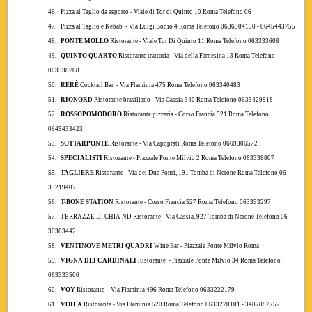
46.
Pizza al Taglio da asporto - Viale di Tor di Quinto 10 Roma Telefono 06
47.
Pizza al Taglio e Kebab
- Via Luigi Bodio 4 Roma Telefono 0636304150 - 0645443755
48.
PONTE MOLLO
Ristorante - Viale Tor Di Quinto 11 Roma Telefono 063333608
49.
QUINTO QUARTO
Ristorante trattoria - Via della Farnesina 13 Roma Telefono
063338768
50.
RERÈ
Cocktail Bar
- Via Flaminia 475 Roma Telefono 063340483
51.
RIONORD
Ristorante
brasiliano
- Via Cassia 340 Roma Telefono 0633429918
52.
ROSSOPOMODORO
Ristorante pizzeria - Corso Francia 521 Roma Telefono
0645433423
53.
SOTTARPONTE
Ristorante - Via Capoprati Roma Telefono 0669306572
54.
SPECIALISTI
Ristorante - Piazzale Ponte Milvio 2 Roma Telefono 063338807
55.
TAGLIERE
Ristorante -
Via dei Due Ponti, 191 Tomba di Nerone Roma Telefono 06
33219407
56.
T-BONE STATION
Ristorante - Corso Francia 527 Roma Telefono 063333297
57.
TERRAZZE DI CHIA ND
Ristorante - Via Cassia, 927 Tomba di Nerone Telefono 06
30363442
58.
VENTINOVE METRI QUADRI
Wine Bar - Piazzale Ponte Milvio Roma
59.
VIGNA DEI CARDINALI
Ristorante
- Piazzale Ponte Milvio 34 Roma Telefono
063333500
60.
VOY
Ristorante
- Via Flaminia 496 Roma Telefono 0633222179
61.
VOILA
Ristorante - Via Flaminia 520 Roma Telefono 0633270101 - 3487887752