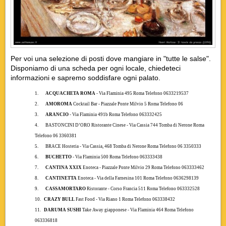
Per voi una selezione di posti dove mangiare in "tutte le salse".
Disponiamo di una scheda per ogni locale, chiedeteci
informazioni e sapremo soddisfare ogni palato.
1.
ACQUACHETA ROMA
- Via Flaminia 495 Roma Telefono 0633219537
2.
AMOROMA
Cocktail Bar
-
Piazzale Ponte Milvio 5 Roma Telefono 06
3.
ARANCIO
- Via Flaminia 491b Roma Telefono 063332425
4.
BASTONCINI D’ORO
Ristorante Cinese - Via Cassia 744 Tomba di Nerone Roma
Telefono 06 3360381
5.
BRACE
Hosteria - Via Cassia, 468 Tomba di Nerone Roma Telefono 06 3350333
6.
BUCHETTO
- Via Flaminia 500 Roma Telefono 063333438
7.
CANTINA XXIX
Enoteca - Piazzale Ponte Milvio 29 Roma Telefono 063333462
8.
CANTINETTA
Enoteca - Via della Farnesina 101 Roma Telefono 0636298139
9.
CASSAMORTARO
Ristorante - Corso Francia 511 Roma Telefono 063332528
10.
CRAZY BULL
Fast Food - Via Riano 1 Roma Telefono 063338432
11.
DARUMA SUSHI
Take Away
giapponese - Via Flaminia 464 Roma Telefono
063336818