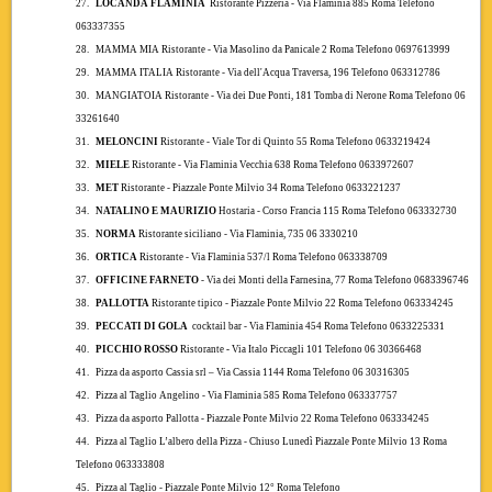
27.
LOCANDA FLAMINIA
Ristorante Pizzeria - Via Flaminia 885 Roma Telefono
063337355
28.
MAMMA MIA
Ristorante - Via Masolino da Panicale 2 Roma Telefono 0697613999
29.
MAMMA ITALIA
Ristorante
-
Via dell'Acqua Traversa, 196 Telefono 063312786
30.
MANGIATOIA
Ristorante
-
Via dei Due Ponti, 181 Tomba di Nerone Roma Telefono 06
33261640
31.
MELONCINI
Ristorante - Viale Tor di Quinto 55 Roma Telefono 0633219424
32.
MIELE
Ristorante - Via Flaminia Vecchia 638 Roma Telefono 0633972607
33.
MET
Ristorante - Piazzale Ponte Milvio 34 Roma Telefono 0633221237
34.
NATALINO E MAURIZIO
Hostaria - Corso Francia 115 Roma Telefono 063332730
35.
NORMA
Ristorante siciliano -
Via Flaminia, 735 06 3330210
36.
ORTICA
Ristorante - Via Flaminia 537/l Roma Telefono 063338709
37.
OFFICINE FARNETO
- Via dei Monti della Farnesina, 77 Roma Telefono 0683396746
38.
PALLOTTA
Ristorante tipico - Piazzale Ponte Milvio 22 Roma Telefono 063334245
39.
PECCATI DI GOLA
cocktail bar
- Via Flaminia 454 Roma Telefono 0633225331
40.
PICCHIO ROSSO
Ristorante
-
Via Italo Piccagli 101 Telefono 06 30366468
41.
Pizza da asporto
Cassia srl – Via Cassia 1144 Roma Telefono
06 30316305
42.
Pizza al Taglio Angelino - Via Flaminia 585 Roma Telefono 063337757
43.
Pizza da asporto Pallotta - Piazzale Ponte Milvio 22 Roma Telefono 063334245
44.
Pizza al Taglio L’albero della Pizza - Chiuso Lunedì Piazzale Ponte Milvio 13 Roma
Telefono 063333808
45.
Pizza al Taglio - Piazzale Ponte Milvio 12° Roma Telefono