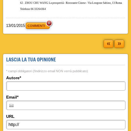
62.
ZHOU CHU WANG
La prosperità - Ristorante Cinese - Via Longone Sabino, 13 Roma
Telefono 06 33264364
0
13/01/2015
COMMENTI
«
»
LASCIA LA TUA OPINIONE
* campi obbligatori (l'indirizzo email NON verrà pubblicato)
Autore*
Email*
URL