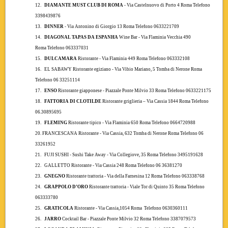
12.
DIAMANTE MUST CLUB DI ROMA
- Via Castelnuovo di Porto 4 Roma Telefono
3398439876
13.
DINNER
- Via Antonino di Giorgio 13 Roma Telefono 0633221709
14.
DIAGONAL TAPAS DA ESPANHA
Wine Bar
- Via Flaminia Vecchia 490
Roma Telefono 063337031
15.
DULCAMARA
Ristorante - Via Flaminia 449 Roma Telefono 063332108
16.
EL SABAWY
Ristorante egiziano - Via Vibio Mariano, 5 Tomba di Nerone Roma
Telefono 06 33251114
17.
ENSO
Ristorante
giapponese
- Piazzale Ponte Milvio 33 Roma Telefono 0633221175
18.
FATTORIA DI CLOTILDE
Ristorante griglieria – Via Cassia 1844 Roma Telefono
06.30895695
19.
FLEMING
Ristorante tipico - Via Flaminia 650 Roma Telefono 0664720988
20.
FRANCESCANA
Ristorante
-
Via Cassia, 632 Tomba di Nerone Roma Telefono 06
33261952
21.
FUJI SUSHI
- Sushi Take Away - Via Collegiove, 35 Roma Telefono 3495191628
22.
GALLETTO
Ristorante - Via Cassia 248 Roma Telefono 06 36381270
23.
GNEGNO
Ristorante trattoria - Via della Farnesina 12 Roma Telefono 063338768
24.
GRAPPOLO D’ORO
Ristorante trattoria - Viale Tor di Quinto 35 Roma Telefono
063333780
25.
GRATICOLA
Ristorante -
Via Cassia
,1054 Roma Telefono 0630360111
26.
JARRO
Cocktail Bar
- Piazzale Ponte Milvio 32 Roma Telefono 3387079573