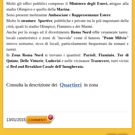
Molti gli uffici pubblici compreso il
Ministero degli Esteri,
attiguo alla
stadio Olimpico
e quello della
Marina
.
Sono presenti moltissime
Ambasciate
e
Rappresentanze Estere
.
Molte le
strutture Sportive
, pubbliche e private tra le più importanti della
città, quali lo stadio
Olimpico
,
Flaminio
e dei
Marmi.
Anche per lo svago ed il divertimento
Roma Nord
offre veramente tanto:
locali caratteristici e zone di "movida" come il famoso
"Ponte Milvio"
ritrovo notturno, ricco di locali, particolarmente frequentato da romani e
turisti.
In
Zona Roma Nord
si trovano i quartieri:
Parioli
;
Flaminio
;
Tor di
Quinto
;
Delle Vittorie
;
Ludovisi
e nelle vicinanze
Trastevere,
tutti vicini
al
Bed and Breakfast Casale dell'Insugherata.
zona, olimpico, Flaminio, nord flaminio olimpico flaminio, olimpico, flaminio
Quartieri
Consulta la descrizione dei
in zona
flaminio
olimpico flaminio vicino zona bioparco flaminio vicino zona flaminio bioparco
zona, olimpico flaminio zona olimpico flaminio zona flaminio
olimpico zona roma vicino zona bioparco flaminio
0
13/01/2015
COMMENTI