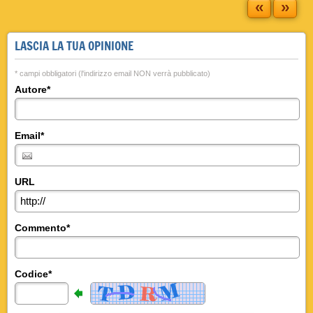
«
»
LASCIA LA TUA OPINIONE
* campi obbligatori (l'indirizzo email NON verrà pubblicato)
Autore*
Email*
URL
Commento*
Codice*