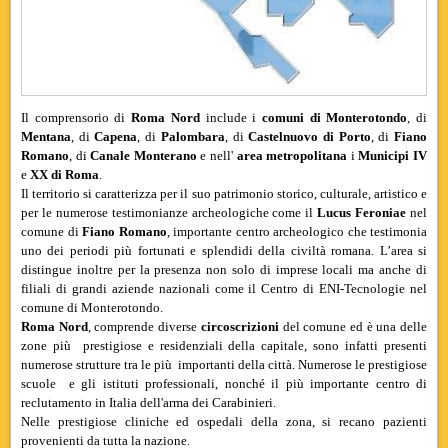
Il comprensorio di
Roma Nord
include i
comuni di Monterotondo
, di
Mentana
, di
Capena
, di
Palombara
, di
Castelnuovo di Porto
, di
Fiano
Romano
, di
Canale Monterano
e nell'
area metropolitana
i
Municipi IV
e
XX di Roma
.
Il territorio si caratterizza per il suo patrimonio storico, culturale, artistico e
per le numerose testimonianze archeologiche come il
Lucus Feroniae
nel
comune di
Fiano Romano
, importante centro archeologico che testimonia
uno dei periodi più fortunati e splendidi della civiltà romana. L’area si
distingue inoltre per la presenza non solo di imprese locali ma anche di
filiali di grandi aziende nazionali come il Centro di ENI-Tecnologie nel
comune di Monterotondo.
Roma Nord
, comprende diverse
circoscrizioni
del comune ed è una delle
zone più prestigiose e residenziali della capitale, sono infatti presenti
numerose strutture tra le più importanti della città. Numerose le prestigiose
scuole e gli istituti professionali, nonché il più importante centro di
reclutamento in Italia dell'arma dei Carabinieri.
Nelle prestigiose cliniche ed ospedali della zona, si recano pazienti
provenienti da tutta la nazione.